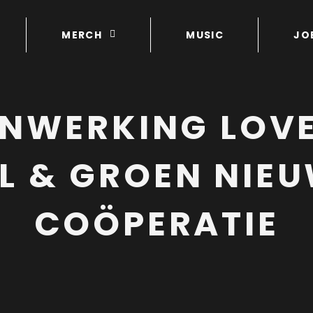
MERCH
MUSIC
JO
NWERKING LOV
AL & GROEN NIE
COÖPERATIE