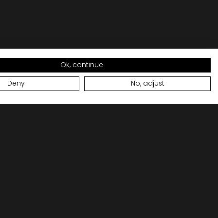
Ok, continue
Deny
No, adjust