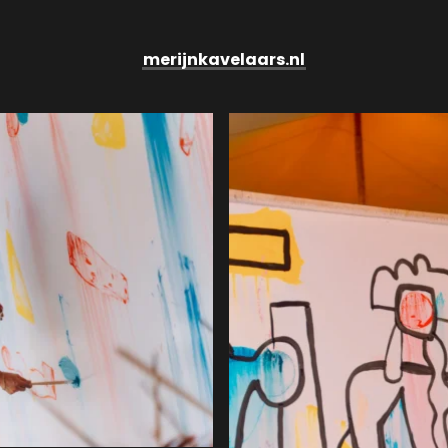
merijnkavelaars.nl