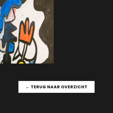
← TERUG NAAR OVERZICHT